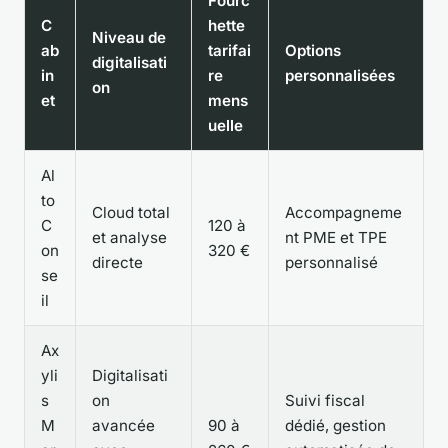
Fourc
C
hette
Niveau de
ab
tarifai
Options
digitalisati
in
re
personnalisées
on
et
mens
uelle
Al
to
Cloud total
Accompagneme
C
120 à
et analyse
nt PME et TPE
on
320 €
directe
personnalisé
se
il
Ax
yli
Digitalisati
s
on
Suivi fiscal
M
avancée
90 à
dédié, gestion