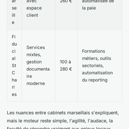
ar
avec
260 €
automatisée de
se
espace
la paie
ill
client
e
Fi
du
Services
ci
Formations
mixtes,
al
métiers, outils
gestion
100 à
St
sectoriels,
documenta
280 €
C
automatisation
ire
ha
du reporting
moderne
rl
es
Les nuances entre cabinets marseillais s'expliquent,
mais le moteur reste simple, l'agilité, l'audace, la
faculté de répondre vraiment aux enjeux locaux.