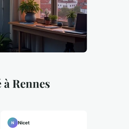
é à Rennes
Nicet
N