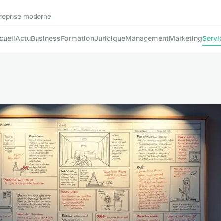
ntreprise moderne
cueil
Actu
Business
Formation
Juridique
Management
Marketing
Servi