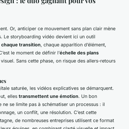
sign : le duo gagnant pour vos
nt. Or, anticiper ce mouvement sans plan clair mène
 Le storyboarding vidéo devient ici un outil
 chaque transition
, chaque apparition d’élément,
est le moment de définir l’
échelle des plans
visuel. Sans cette phase, on risque des allers-retours
ues
tale saturée, les vidéos explicatives se démarquent.
out, elles
transmettent une émotion
. Un bon
ne se limite pas à schématiser un processus : il
nnage, un conflit, une résolution. C’est cette
etagne, de nombreuses entreprises utilisent ce format
leurs équipes, en combinant clarté visuelle et impact