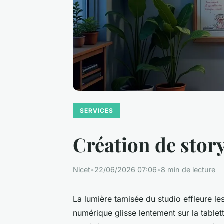
SERVICES
Création de stor
Nicet
•
22/06/2026 07:06
•
8 min de lecture
La lumière tamisée du studio effleure le
numérique glisse lentement sur la table