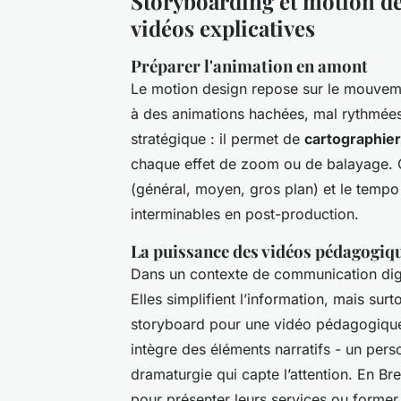
Storyboarding et motion de
vidéos explicatives
Préparer l'animation en amont
Le motion design repose sur le mouveme
à des animations hachées, mal rythmées.
stratégique : il permet de
cartographier
chaque effet de zoom ou de balayage. C’
(général, moyen, gros plan) et le tempo 
interminables en post-production.
La puissance des vidéos pédagogiq
Dans un contexte de communication digi
Elles simplifient l’information, mais surt
storyboard pour une vidéo pédagogique 
intègre des éléments narratifs - un perso
dramaturgie qui capte l’attention. En Br
pour présenter leurs services ou former 