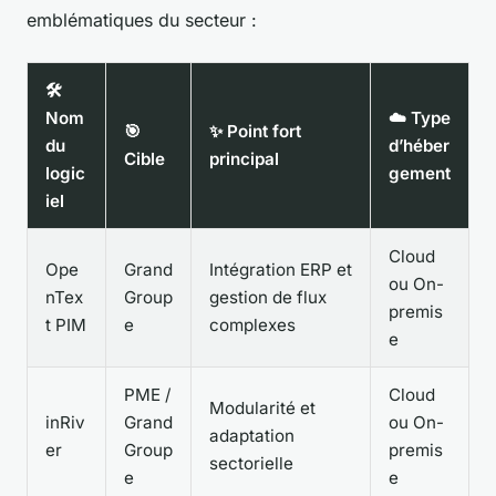
emblématiques du secteur :
🛠️
Nom
☁️ Type
🎯
✨ Point fort
du
d’héber
Cible
principal
logic
gement
iel
Cloud
Ope
Grand
Intégration ERP et
ou On-
nTex
Group
gestion de flux
premis
t PIM
e
complexes
e
PME /
Cloud
Modularité et
inRiv
Grand
ou On-
adaptation
er
Group
premis
sectorielle
e
e