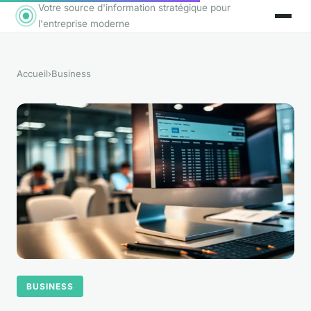
Votre source d'information stratégique pour
l'entreprise moderne
Accueil
›
Business
BUSINESS