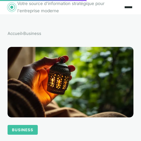
Votre source d'information stratégique pour
l'entreprise moderne
Accueil
›
Business
BUSINESS