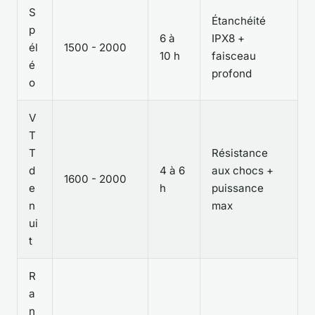
S
Étanchéité
p
6 à
IPX8 +
él
1500 - 2000
10 h
faisceau
é
profond
o
V
T
T
Résistance
d
4 à 6
aux chocs +
1600 - 2000
e
h
puissance
n
max
ui
t
R
a
n