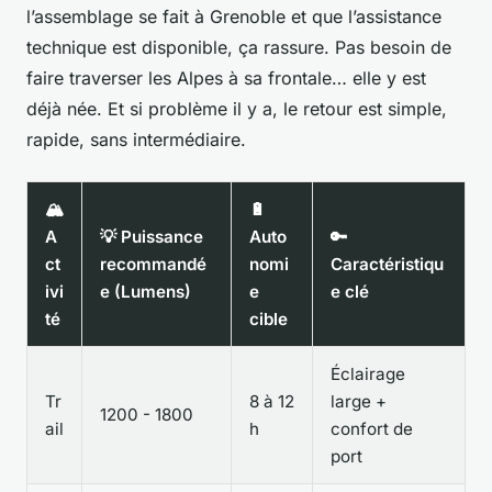
l’assemblage se fait à Grenoble et que l’assistance
technique est disponible, ça rassure. Pas besoin de
faire traverser les Alpes à sa frontale… elle y est
déjà née. Et si problème il y a, le retour est simple,
rapide, sans intermédiaire.
🏔️
🔋
A
💡 Puissance
Auto
🔑
ct
recommandé
nomi
Caractéristiqu
ivi
e (Lumens)
e
e clé
té
cible
Éclairage
Tr
8 à 12
large +
1200 - 1800
ail
h
confort de
port